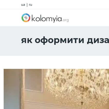
ua
|
ru
як оформити диз