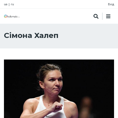
ua
|
ru
Вхід
Сімона Халеп