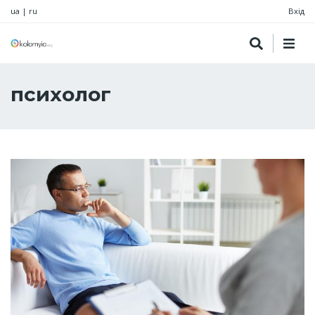
ua
|
ru
Вхід
психолог