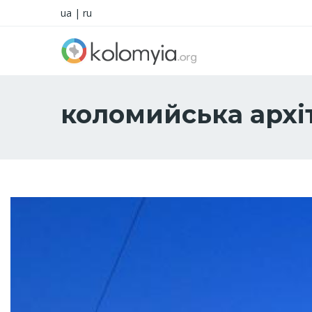
ua
|
ru
коломийська архі