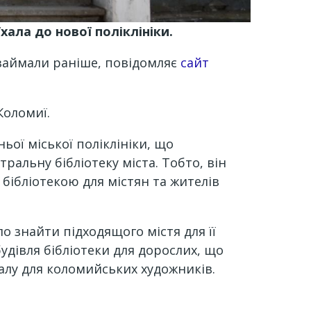
ала до нової поліклініки.
 займали раніше, повідомляє
сайт
 Коломиї.
ої міської поліклініки, що
альну бібліотеку міста. Тобто, він
 бібліотекою для містян та жителів
ло знайти підходящого містя для її
будівля бібліотеки для дорослих, що
алу для коломийських художників.