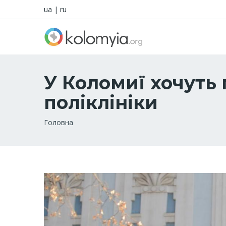
ua
|
ru
У Коломиї хочуть
поліклініки
Рядок
Головна
навіґації