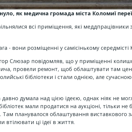
нуло, як медична громада міста Коломиї переїх
звільнялися всі приміщення, які меддпрацівники
вага - вони розміщенні у самісінькому середмісті
гор Слюзар повідомляв, що у приміщенні колишнь
ча, провели ремонт, щоб облаштувати там центр
молийські бібліотеки і стали однією, але сучасною
а давно думала над цією ідеєю, однак ніяк не мог
 бібліотек мали продатися на аукціоні, тільки не 
и. Там планувалося облаштування виставкового з
 втілювати ці ідеї в життя.