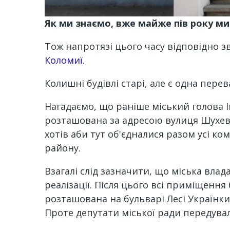
Як ми знаємо, вже майже пів року ми
Тож напротязі цього часу відповідно 
Коломиї.
Колишні будівлі старі, але є одна пере
Нагадаємо, що раніше міський голова І
розташована за адресою вулиця Шухеви
хотів аби тут об'єдналися разом усі ко
району.
Взагалі слід зазначити, що міська влад
реалізації. Після цього всі приміщення
розташована на бульварі Лесі Українк
Проте депутати міської ради передували