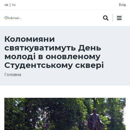
ua
|
ru
Вхід
Коломияни
святкуватимуть День
молоді в оновленому
Студентському сквері
Рядок
Головна
навіґації