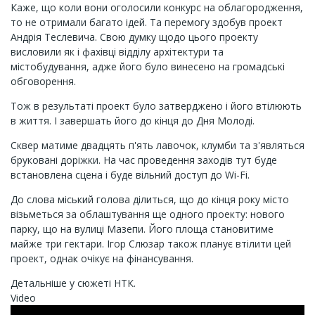
Каже, що коли вони оголосили конкурс на облагородження,
то не отримали багато ідей. Та перемогу здобув проект
Андрія Теслевича. Свою думку щодо цього проекту
висловили як і фахівці відділу архітектури та
містобудування, адже його було винесено на громадські
обговорення.
Тож в результаті проект було затверджено і його втілюють
в життя. І завершать його до кінця до Дня Молоді.
Сквер матиме двадцять п'ять лавочок, клумби та з'являться
бруковані доріжки. На час проведення заходів тут буде
встановлена сцена і буде вільний доступ до Wi-Fi.
До слова міський голова ділиться, що до кінця року місто
візьметься за облаштування ще одного проекту: нового
парку, що на вулиці Мазепи. Його площа становитиме
майже три гектари. Ігор Слюзар також планує втілити цей
проект, однак очікує на фінансування.
Детальніше у сюжеті НТК.
Video