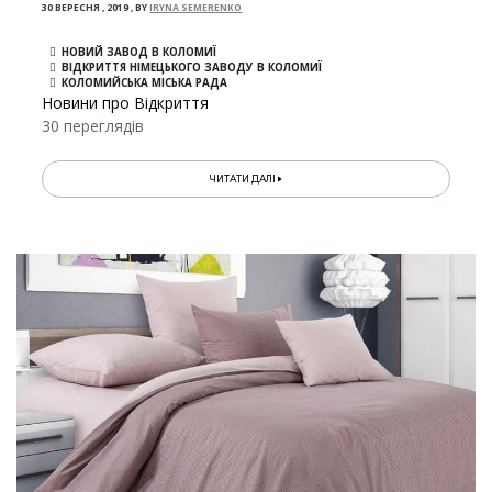
30 ВЕРЕСНЯ , 2019
,
BY
IRYNA SEMERENKO
НОВИЙ ЗАВОД В КОЛОМИЇ
ВІДКРИТТЯ НІМЕЦЬКОГО ЗАВОДУ В КОЛОМИЇ
КОЛОМИЙСЬКА МІСЬКА РАДА
Новини про Відкриття
30 переглядів
ЧИТАТИ ДАЛІ