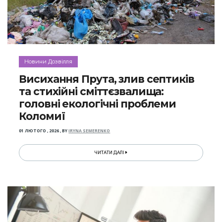
Новини Дозвілля
Висихання Прута, злив септиків
та стихійні сміттєзвалища:
головні екологічні проблеми
Коломиї
01 ЛЮТОГО , 2026
,
BY
IRYNA SEMERENKO
ЧИТАТИ ДАЛІ