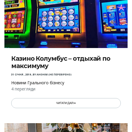
Казино Колумбус – отдыхай по
максимуму
31 СІЧНЯ , 2019
,
BY
АНОНІМ (НЕ ПЕРЕВІРЕНО)
Новини Грального бізнесу
4 перегляди
ЧИТАТИ ДАЛІ