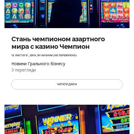
Стань чемпионом азартного
мира с казино Чемпион
13 ЛЮТОГО , 2019
,
BY
АНОНІМ (НЕ ПЕРЕВІРЕНО)
Новини Грального бізнесу
3 перегляди
ЧИТАТИ ДАЛІ